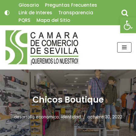
Glosario
Preguntas Frecuentes
Link de Interes
Transparencia
Saltar
Abrir
PQRS
Mapa del Sitio
al
contenido
Chicos Boutique
desarrollo economico
,
identidad
octubre 30, 2022