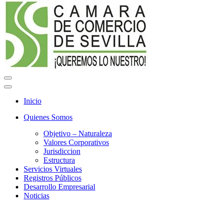
Menú
de
Menú
navegación
de
Inicio
navegación
Quienes Somos
Objetivo – Naturaleza
Valores Corporativos
Jurisdiccion
Estructura
Servicios Virtuales
Registros Públicos
Desarrollo Empresarial
Noticias