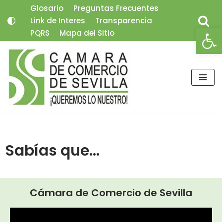
Glosario
Preguntas Frecuentes
Link de Interes
Transparencia
Saltar
Abrir
PQRS
Mapa del Sitio
al
contenido
Sabías que...
Cámara de Comercio de Sevilla