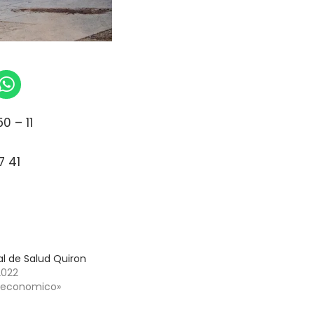
0 – 11
a
7 41
al de Salud Quiron
2022
o economico»