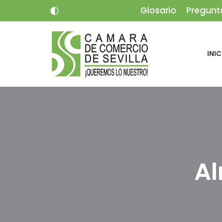
Glosario
Pregunt
Saltar
al
INIC
contenido
Al