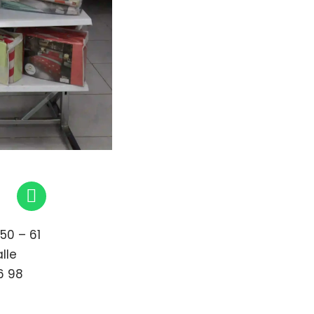
50 – 61
alle
6 98