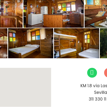
KM 1.8 vía La
Sevill
311 330 1