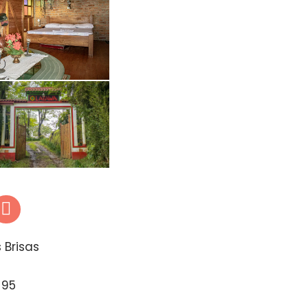
s Brisas
a
1 95