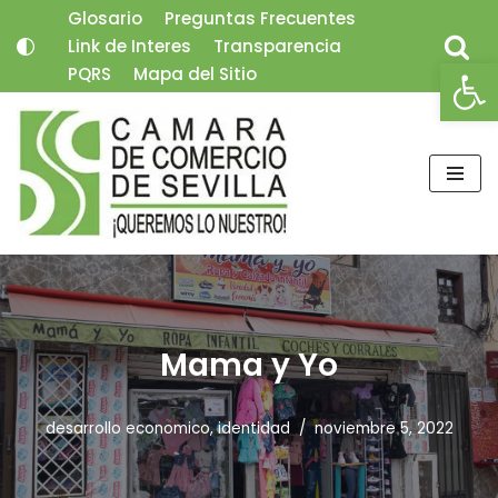
Glosario
Preguntas Frecuentes
Link de Interes
Transparencia
Saltar
Abrir
PQRS
Mapa del Sitio
al
contenido
Mama y Yo
desarrollo economico
,
identidad
noviembre 5, 2022