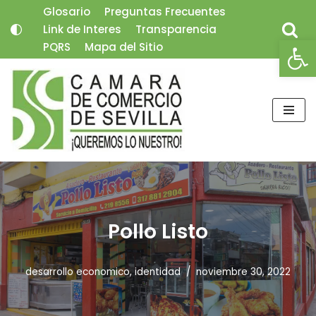
Glosario
Preguntas Frecuentes
Link de Interes
Transparencia
Saltar
Abrir
PQRS
Mapa del Sitio
al
contenido
Pollo Listo
desarrollo economico
,
identidad
noviembre 30, 2022