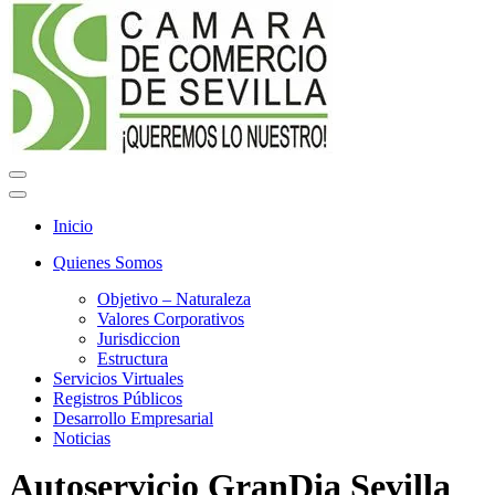
Menú
de
Menú
navegación
de
Inicio
navegación
Quienes Somos
Objetivo – Naturaleza
Valores Corporativos
Jurisdiccion
Estructura
Servicios Virtuales
Registros Públicos
Desarrollo Empresarial
Noticias
Autoservicio GranDia Sevilla