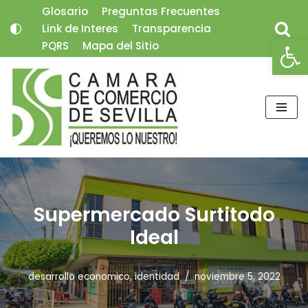
Glosario
Preguntas Frecuentes
Link de Interes
Transparencia
Saltar
Abrir
PQRS
Mapa del Sitio
al
contenido
Supermercado Surtitodo
Ideal
desarrollo economico
,
identidad
noviembre 5, 2022