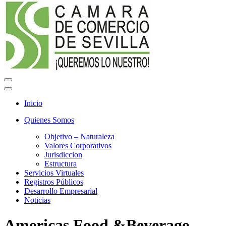
Menú
de
Menú
navegación
de
Inicio
navegación
Quienes Somos
Objetivo – Naturaleza
Valores Corporativos
Jurisdiccion
Estructura
Servicios Virtuales
Registros Públicos
Desarrollo Empresarial
Noticias
Americas Food &Beverage