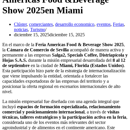
Show 2025en Miami
Clúster
,
comerciantes
,
desarrollo economico
,
eventos
,
Ferias
,
noticias
,
Turismo
diciembre 15, 2025
diciembre 15, 2025
En el marco de la
Feria Americas Food & Beverage Show 2025
,
la
Cámara de Comercio de Sevilla
acompañó de manera activa y
permanente a las empresas
Salga2, Specials Coffee, Distriapícola y
Hojas S.A.S.
durante la misión empresarial desarrollada del
8 al 12
de septiembre
en la ciudad de
Miami, Florida (Estados Unidos)
.
Esta participación hizo parte de la estrategia de internacionalización
que viene impulsando la entidad, orientada a fortalecer las
capacidades exportadoras de las empresas del territorio y a
posicionar la oferta regional en escenarios internacionales de alto
nivel.
La misión empresarial fue diseñada con una agenda integral que
incluyó
espacios de formación especializada, relacionamiento
comercial y posicionamiento internacional
, a través de
visitas
técnicas, talleres estratégicos y la participación activa en la feria
,
considerada uno de los eventos más relevantes del sector
agroindustrial y de alimentos en el continente americano. Este