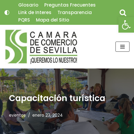
Glosario
Preguntas Frecuentes
Link de Interes
Transparencia
Saltar
Abrir
PQRS
Mapa del Sitio
al
contenido
Capacitación turística
eventos
enero 23, 2024