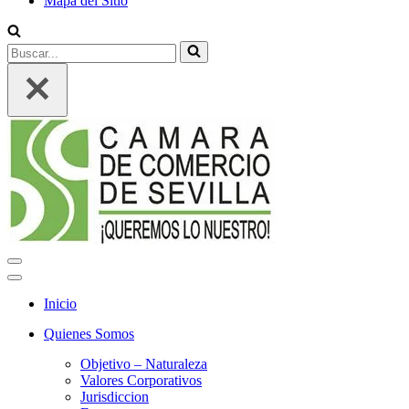
Mapa del Sitio
Buscar...
Menú
de
Menú
navegación
de
Inicio
navegación
Quienes Somos
Objetivo – Naturaleza
Valores Corporativos
Jurisdiccion