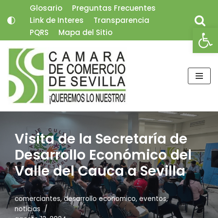
Glosario
Preguntas Frecuentes
Link de Interes
Transparencia
Saltar
Abrir
PQRS
Mapa del Sitio
al
contenido
Visita de la Secretaría de
Desarrollo Económico del
Valle del Cauca a Sevilla
comerciantes
,
desarrollo economico
,
eventos
,
noticias