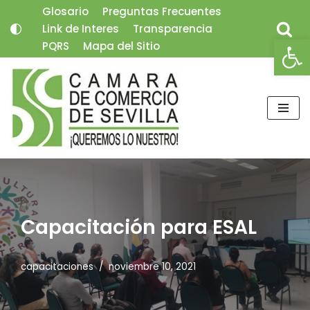
Glosario
Preguntas Frecuentes
Link de Interes
Transparencia
Saltar
Abrir
PQRS
Mapa del Sitio
al
contenido
Capacitación para ESAL
capacitaciones
noviembre 10, 2021