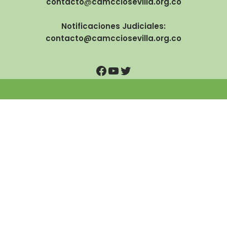
contacto
@
camcciosevilla.org.co
Notificaciones Judiciales:
contacto@camcciosevilla.org.co
Neve
| Funciona gracias a
WordPress
Ir al contenido
Abrir barra de herramientas
Accesibilidad
Aumentar texto
Disminuir texto
Escala de grises
Alto contraste
Contraste negativo
Fondo claro