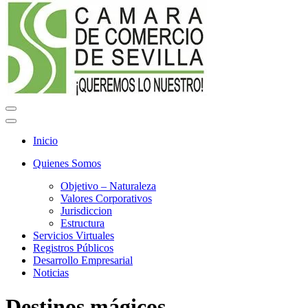
Menú
de
Menú
navegación
de
Inicio
navegación
Quienes Somos
Objetivo – Naturaleza
Valores Corporativos
Jurisdiccion
Estructura
Servicios Virtuales
Registros Públicos
Desarrollo Empresarial
Noticias
Destinos mágicos