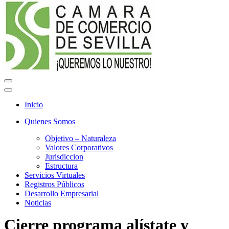
Menú
de
Menú
navegación
de
Inicio
navegación
Quienes Somos
Objetivo – Naturaleza
Valores Corporativos
Jurisdiccion
Estructura
Servicios Virtuales
Registros Públicos
Desarrollo Empresarial
Noticias
Cierre programa alístate y