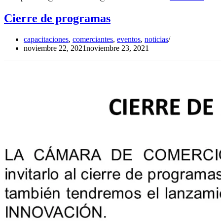
tu
propi
Cierre de programas
págin
web
capacitaciones
,
comerciantes
,
eventos
,
noticias
noviembre 22, 2021
noviembre 23, 2021