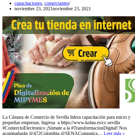
capacitaciones
,
comerciantes
noviembre 23, 2021
noviembre 23, 2021
La Cámara de Comercio de Sevilla lidera capacitación para micro y
pequeñas empresas. Ingresa a https://www.kolau.es/cc-sevilla
#ComercioElectronico ¡Súmate a la #TransformacionDigital! Nos
Obté
acompañarán @472Colombia @SENAComunica…
Leer más »