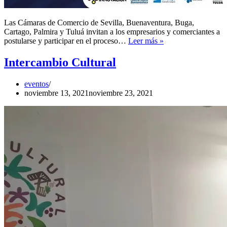
Las Cámaras de Comercio de Sevilla, Buenaventura, Buga,
Cartago, Palmira y Tuluá invitan a los empresarios y comerciantes a
Pactos
postularse y participar en el proceso…
Leer más »
por
la
Intercambio Cultural
Innovación
eventos
noviembre 13, 2021
noviembre 23, 2021