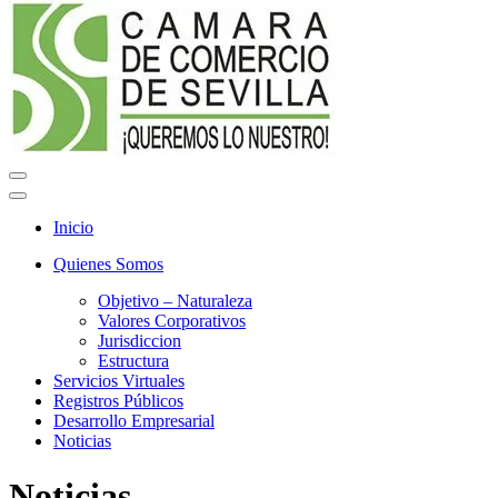
Menú
de
Menú
navegación
de
Inicio
navegación
Quienes Somos
Objetivo – Naturaleza
Valores Corporativos
Jurisdiccion
Estructura
Servicios Virtuales
Registros Públicos
Desarrollo Empresarial
Noticias
Noticias