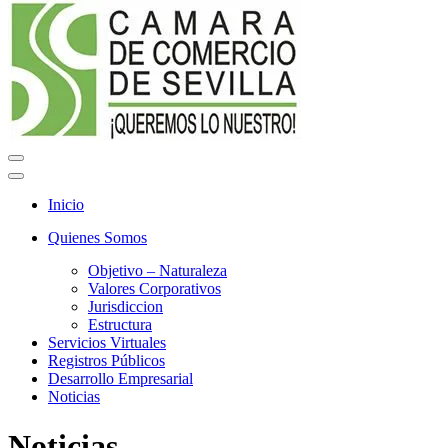
Menú
de
Menú
navegación
de
Inicio
navegación
Quienes Somos
Objetivo – Naturaleza
Valores Corporativos
Jurisdiccion
Estructura
Servicios Virtuales
Registros Públicos
Desarrollo Empresarial
Noticias
Noticias